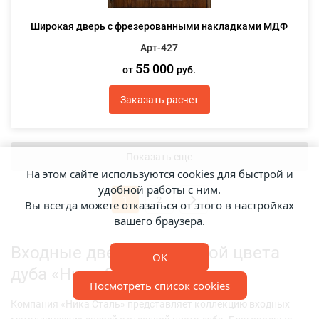
Широкая дверь с фрезерованными накладками МДФ
Арт-427
55 000
от
руб.
Заказать расчет
Показать еще
На этом сайте используются cookies для быстрой и
удобной работы с ним.
1
2
Вы всегда можете отказаться от этого в настройках
вашего браузера.
Входные двери с отделкой цвета
OK
дуба «Ника Сталь»
Посмотреть список cookies
Компания «Ника Сталь» представляет коллекцию входных