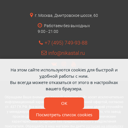
г. Москва, Дмитровское шоссе, 60
Работаем без выходных
9:00 - 21:00
+7 (495) 749-93-88
info@nikastal.ru
На этом сайте используются cookies для быстрой и
удобной работы с ним.
Вы всегда можете отказаться от этого в настройках
вашего браузера.
Обращаем Ваше внимание: данный интернет-сайт носит исключительно
информационный характер и не является публичной офертой, согласно
OK
ст. 437 ГК РФ. Все вопросы по стоимости и установке дверей уточняйте
у менеджеров компании. Также обращаем внимание на то, что завод-
Посмотреть список cookies
производитель имеет право вносить изменения в технические
характеристики продукции без предварительного уведомления
покупателя. Обращаясь в наш магазин вы даете
согласие на обработку