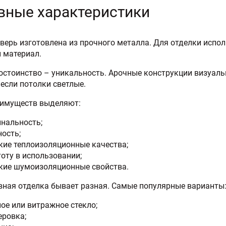
вные характеристики
верь изготовлена из прочного металла. Для отделки испо
 материал.
остоинство – уникальность. Арочные конструкции визуа
 если потолки светлые.
еимуществ выделяют:
инальность;
ость;
кие теплоизоляционные качества;
оту в использовании;
кие шумоизоляционные свойства.
ная отделка бывает разная. Самые популярные варианты
ое или витражное стекло;
еровка;