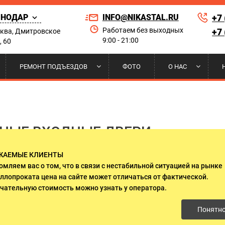
СНОДАР
INFO@NIKASTAL.RU
+7
Работаем без выходных
+7
сква, Дмитровское
9:00 - 21:00
, 60
Найти по сай
РЕМОНТ ПОДЪЕЗДОВ
ФОТО
О НАС
РНЫЕ
 НА КОНДИЦИОНЕР
ЫЕ ДВЕРИ
А И УСТАНОВКА
ПОРОШКОВОЕ НАПЫЛЕНИЕ
РЕШЕТКИ НА ОКНА
ДВЕРИ ДЛЯ ПРИКВАРТИРНЫХ
НАШИ КЛИЕНТЫ
ЛИФТОВЫХ ХОЛЛОВ
НЫЕ ВХОДНЫЕ ДВЕРИ
 ДВЕРИ
И НАД КРЫЛЬЦОМ
И ГАРАНТИИ
ДВЕРИ ИЗ МАССИВА ДЕРЕВА
СЕРТИФИКАТЫ
ЖАЕМЫЕ КЛИЕНТЫ
О СТЕКЛОМ И КОВКОЙ
ДВУСТВОРЧАТЫЕ ДВЕРИ
омляем вас о том, что в связи с нестабильной ситуацией на рынке
ллопроката цена на сайте может отличаться от фактической.
ЛЯ ДАЧИ
ДВЕРИ ОЦИНКОВАННЫЕ
чательную стоимость можно узнать у оператора.
Понятн
 ЭЛЕКТРОЩИТОВУЮ
ДВЕРИ С ОСТЕКЛЕНИЕМ