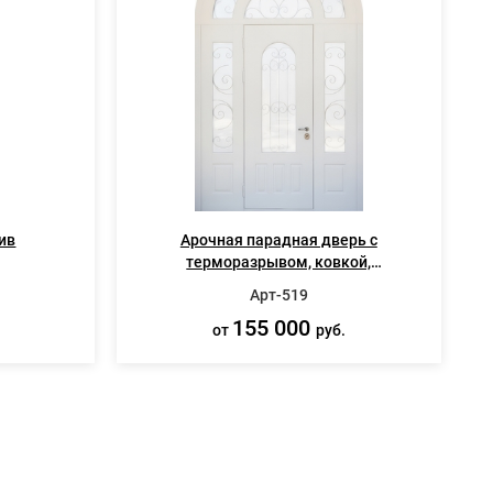
ив
Арочная парадная дверь с
терморазрывом, ковкой,
стеклопакетами и белыми панелями
Арт-519
МДФ
155 000
от
руб.