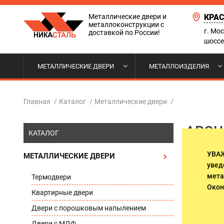
Металлические двери и
КРА
металлоконструкции с
г. Мо
доставкой по России!
шоссе
МЕТАЛЛИЧЕСКИЕ ДВЕРИ
МЕТАЛЛОИЗДЕЛИЯ
ТЕРМОДВЕРИ
СТАВНИ НА ОКНА
ДВЕРИ ВХОДНОЙ ГРУППЫ
НАШИ РАБОТЫ
КВАРТИ
РЕШЕТКИ
ТАМБУРН
ДОСТАВК
Главная
/
Каталог
/
Металлические двери
/
АРОЧ
С ЗЕРКАЛОМ
ОТКАТНЫЕ ВОРОТА
ПОЛИТИКА КОНФИДЕНЦИАЛЬНОСТИ
АРОЧНЫЕ
КОЗЫРЬК
ОПЛАТА 
КАТАЛОГ
ДВЕРИ ДЛЯ ТЕХНИЧЕСКИХ
ПОМЕЩЕНИЙ. ВЫХОДЫ НА
УВА
МЕТАЛЛИЧЕСКИЕ ДВЕРИ
ДВЕРИ В КОТТЕДЖ И ДОМ
ДВЕРИ С
ЛЕСТНИЧНЫЕ МАРШИ
увед
мета
Термодвери
ДВЕРИ В ОФИС
ДВЕРИ Д
Окон
Квартирные двери
Двери с порошковым напылением
ПОДЪЕЗДНЫЕ ДВЕРИ
ДВЕРИ В
Двери с МДФ