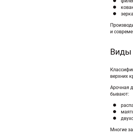
филе
кова
зерка
Производи
и совреме
Виды
Классифик
верхних к
Арочная д
бывают:
расп
маят
двух
Многие за