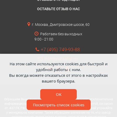
ОСТАВЬТЕ ОТЗЫВ О НАС
г. Москва, Дмитровское шоссе, 60
Работаем без выходных
9:00 - 21:00
+7 (495) 749-93-88
info@nikastal.ru
На этом сайте используются cookies для быстрой и
удобной работы с ним.
Вы всегда можете отказаться от этого в настройках
вашего браузера.
OK
Обращаем Ваше внимание: данный интернет-сайт носит исключительно
информационный характер и не является публичной офертой, согласно
Посмотреть список cookies
ст. 437 ГК РФ. Все вопросы по стоимости и установке дверей уточняйте
у менеджеров компании. Также обращаем внимание на то, что завод-