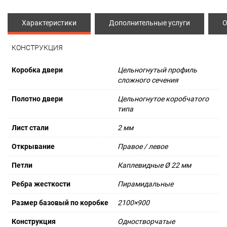
Характеристики
Дополнительные услуги
О
КОНСТРУКЦИЯ
Коробка двери
Цельногнутый профиль
сложного сечения
Полотно двери
Цельногнутое коробчатого
типа
Лист стали
2 мм
Открывание
Правое / левое
Петли
Каплевидные Ø 22 мм
Ребра жесткости
Пирамидальные
Размер базовый по коробке
2100×900
Конструкция
Одностворчатые