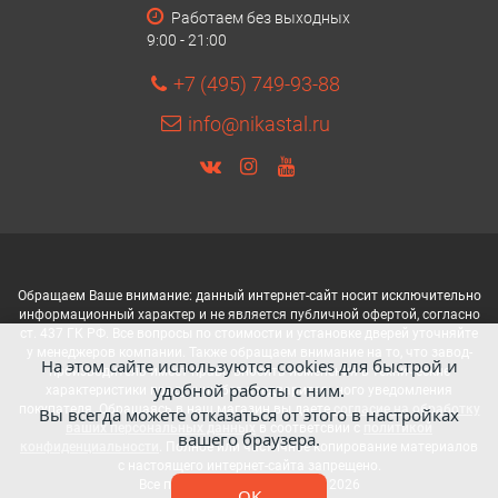
Работаем без выходных
9:00 - 21:00
+7 (495) 749-93-88
info@nikastal.ru
Обращаем Ваше внимание: данный интернет-сайт носит исключительно
информационный характер и не является публичной офертой, согласно
ст. 437 ГК РФ. Все вопросы по стоимости и установке дверей уточняйте
у менеджеров компании. Также обращаем внимание на то, что завод-
На этом сайте используются cookies для быстрой и
производитель имеет право вносить изменения в технические
удобной работы с ним.
характеристики продукции без предварительного уведомления
покупателя. Обращаясь в наш магазин вы даете
согласие на обработку
Вы всегда можете отказаться от этого в настройках
ваших персональных данных
в соответсвии с
политикой
вашего браузера.
конфиденциальности
. Полное или частичное копирование материалов
с настоящего интернет-сайта запрещено.
Все права защищены © 2002- 2026
OK