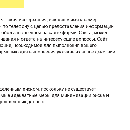
ИЯ
СПЕЦ ДВЕРИ
ся такая информация, как ваше имя и номер
Металлические двери 3 класса защиты
ми по телефону с целью предоставления информации
любой заполненной на сайте формы Сайта, может
Двери КХН и КХНС
ивания и ответа на интересующие вопросы. Сайт
мации, необходимой для выполнения вашего
формацию для выполнения указанных выше действий.
еделенным риском, поскольку не существует
димые адекватные меры для минимизации риска и
ерсональных данных.