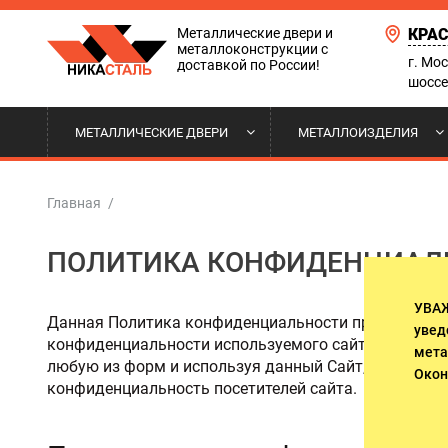
Металлические двери и
КРА
металлоконструкции с
г. Мо
доставкой по России!
шоссе
МЕТАЛЛИЧЕСКИЕ ДВЕРИ
МЕТАЛЛОИЗДЕЛИЯ
ТЕРМОДВЕРИ
СТАВНИ НА ОКНА
ДВЕРИ ВХОДНОЙ ГРУППЫ
НАШИ РАБОТЫ
КВАРТИ
РЕШЕТКИ
ТАМБУРН
ДОСТАВК
Главная
/
ПОЛИТИКА КОНФИДЕНЦИАЛЬ
С ЗЕРКАЛОМ
ОТКАТНЫЕ ВОРОТА
ПОЛИТИКА КОНФИДЕНЦИАЛЬНОСТИ
АРОЧНЫЕ
КОЗЫРЬК
ОПЛАТА 
ДВЕРИ ДЛЯ ТЕХНИЧЕСКИХ
ПОМЕЩЕНИЙ. ВЫХОДЫ НА
УВА
ДВЕРИ В КОТТЕДЖ И ДОМ
ДВЕРИ С
ЛЕСТНИЧНЫЕ МАРШИ
Данная Политика конфиденциальности применима к n
увед
конфиденциальности используемого сайта. В случае
мета
любую из форм и используя данный Сайт, Вы тем с
ДВЕРИ В ОФИС
ДВЕРИ Д
Окон
конфиденциальность посетителей сайта.
ПОДЪЕЗДНЫЕ ДВЕРИ
ДВЕРИ В