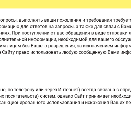
ЫЕ ДВЕРИ
ПРОТИВОПОЖАРНЫЕ ИЗДЕЛ
 вопросы, выполнять ваши пожелания и требования требует
Противопожарные двери
рмацию для ответов на запросы, а также для связи с Ва
иях. При поступлении от вас обращения в виде отправки 
Противопожарные люки
полнительной информации, необходимой для вашего обслуж
Противопожарные ворота
им лицам без Вашего разрешения, за исключением инфор
те Сайту право использовать любую сообщенную Вами ин
о, по телефону или через Интернет) всегда связана с опр
 посягательств) систем, однако Сайт принимает необхо
санкционированного использования и искажения Ваших п