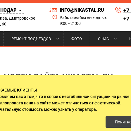
СНОДАР
INFO@NIKASTAL.RU
+7
Работаем без выходных
+7
сква, Дмитровское
9:00 - 21:00
, 60
Найти по сай
РЕМОНТ ПОДЪЕЗДОВ
ФОТО
О НАС
РНЫЕ
 НА КОНДИЦИОНЕР
ЫЕ ДВЕРИ
А И УСТАНОВКА
ПОРОШКОВОЕ НАПЫЛЕНИЕ
РЕШЕТКИ НА ОКНА
ДВЕРИ ДЛЯ ПРИКВАРТИРНЫХ
НАШИ КЛИЕНТЫ
ЛИФТОВЫХ ХОЛЛОВ
НОСТИ САЙТА NIKASTAL.RU
 ДВЕРИ
И НАД КРЫЛЬЦОМ
И ГАРАНТИИ
ДВЕРИ ИЗ МАССИВА ДЕРЕВА
СЕРТИФИКАТЫ
ЖАЕМЫЕ КЛИЕНТЫ
О СТЕКЛОМ И КОВКОЙ
ДВУСТВОРЧАТЫЕ ДВЕРИ
ikastal.ru (далее Сайт). После просмотра данного Сайта 
омляем вас о том, что в связи с нестабильной ситуацией на рынке
 несогласия с данной Политикой конфиденциальности пре
ллопроката цена на сайте может отличаться от фактической.
амым выражаете согласие с условиями изложенной ниже П
ЛЯ ДАЧИ
ДВЕРИ ОЦИНКОВАННЫЕ
чательную стоимость можно узнать у оператора.
Понятн
 ЭЛЕКТРОЩИТОВУЮ
ДВЕРИ С ОСТЕКЛЕНИЕМ