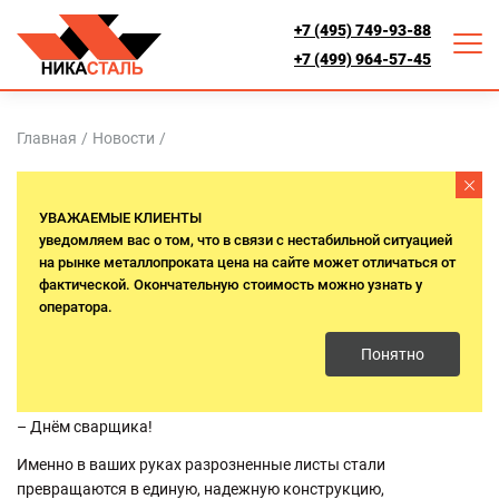
+7 (495) 749-93-88
+7 (499) 964-57-45
Главная
/
Новости
/
С ДНЁМ СВАРЩИКА! МАГИЯ
УВАЖАЕМЫЕ КЛИЕНТЫ
МЕТАЛЛА И ОГНЯ
уведомляем вас о том, что в связи с нестабильной ситуацией
на рынке металлопроката цена на сайте может отличаться от
фактической. Окончательную стоимость можно узнать у
28 мая 2026 г.
оператора.
Уважаемые профессионалы сварки!
Понятно
Команда «Ника Сталь» поздравляет вас с вашим праздником
– Днём сварщика!
Именно в ваших руках разрозненные листы стали
превращаются в единую, надежную конструкцию,