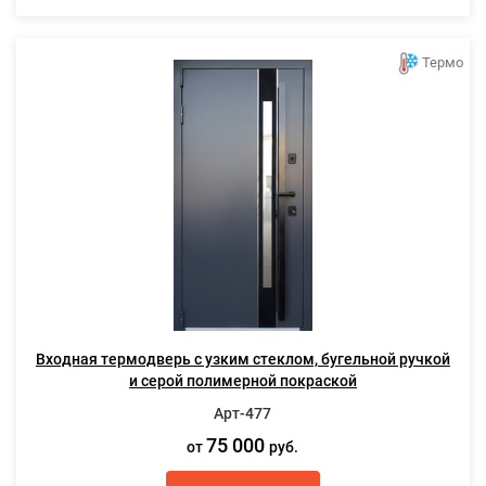
Термо
Входная термодверь с узким стеклом, бугельной ручкой
и серой полимерной покраской
Арт-477
75 000
от
руб.