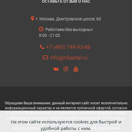
ОСТАВЬТЕ ОТЗЫВ О НАС
г. Москва, Дмитровское шоссе, 60
Работаем без выходных
9:00 - 21:00
+7 (495) 749-93-88
info@nikastal.ru
Обращаем Ваше внимание: данный интернет-сайт носит исключительно
информационный характер и не является публичной офертой, согласно
ст. 437 ГК РФ. Все вопросы по стоимости и установке дверей уточняйте
у менеджеров компании. Также обращаем внимание на то, что завод-
На этом сайте используются cookies для быстрой и
производитель имеет право вносить изменения в технические
удобной работы с ним.
характеристики продукции без предварительного уведомления