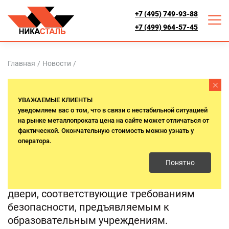
+7 (495) 749-93-88
+7 (499) 964-57-45
Главная
/
Новости
/
«НИКА СТАЛЬ» ИЗГОТОВИЛА
УВАЖАЕМЫЕ КЛИЕНТЫ
ДВЕРИ ДЛЯ ДЕТСКОГО САДА В
уведомляем вас о том, что в связи с нестабильной ситуацией
на рынке металлопроката цена на сайте может отличаться от
МОСКВЕ
фактической. Окончательную стоимость можно узнать у
оператора.
2 марта 2026 г.
Понятно
В рамках проекта были произведены
двери, соответствующие требованиям
безопасности, предъявляемым к
образовательным учреждениям.