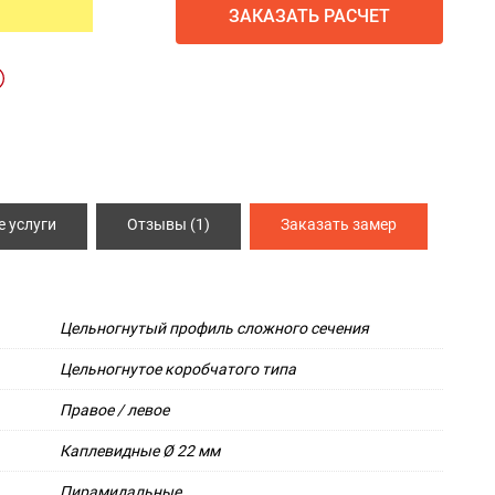
ЗАКАЗАТЬ РАСЧЕТ
ИЯ
СПЕЦ ДВЕРИ
Металлические двери 3 класса защиты
Двери КХН и КХНС
 услуги
Отзывы (1)
Заказать замер
Цельногнутый профиль сложного сечения
Цельногнутое коробчатого типа
Правое / левое
Каплевидные Ø 22 мм
Пирамидальные