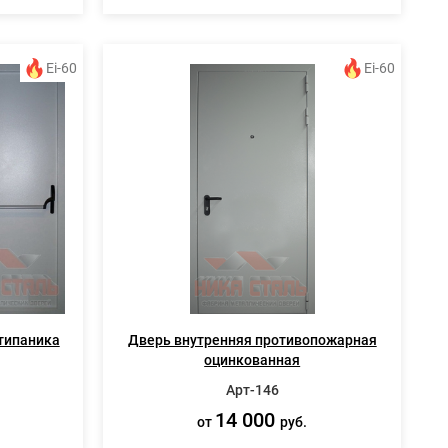
Ei-60
Ei-60
типаника
Дверь внутренняя противопожарная
оцинкованная
Арт-146
14 000
от
руб.