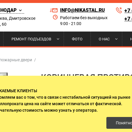
СНОДАР
INFO@NIKASTAL.RU
+7
Работаем без выходных
+7
сква, Дмитровское
9:00 - 21:00
, 60
Найти по сай
РЕМОНТ ПОДЪЕЗДОВ
ФОТО
О НАС
РНЫЕ
 НА КОНДИЦИОНЕР
ЫЕ ДВЕРИ
А И УСТАНОВКА
ПОРОШКОВОЕ НАПЫЛЕНИЕ
РЕШЕТКИ НА ОКНА
ДВЕРИ ДЛЯ ПРИКВАРТИРНЫХ
НАШИ КЛИЕНТЫ
пожарные двери
/
ЛИФТОВЫХ ХОЛЛОВ
КОРИЧНЕВАЯ ПРОТИВ
 ДВЕРИ
И НАД КРЫЛЬЦОМ
И ГАРАНТИИ
ДВЕРИ ИЗ МАССИВА ДЕРЕВА
СЕРТИФИКАТЫ
ОЦИНКОВАННОЙ СТАЛ
ЖАЕМЫЕ КЛИЕНТЫ
О СТЕКЛОМ И КОВКОЙ
ДВУСТВОРЧАТЫЕ ДВЕРИ
АРТ-160
омляем вас о том, что в связи с нестабильной ситуацией на рынке
ллопроката цена на сайте может отличаться от фактической.
ЛЯ ДАЧИ
ДВЕРИ ОЦИНКОВАННЫЕ
чательную стоимость можно узнать у оператора.
(1 отзыв клиента)
Понятн
 ЭЛЕКТРОЩИТОВУЮ
ДВЕРИ С ОСТЕКЛЕНИЕМ