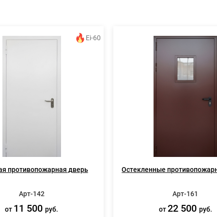
Ei-60
ая противопожарная дверь
Остекленные противопожар
Арт-142
Арт-161
11 500
22 500
от
руб.
от
руб.