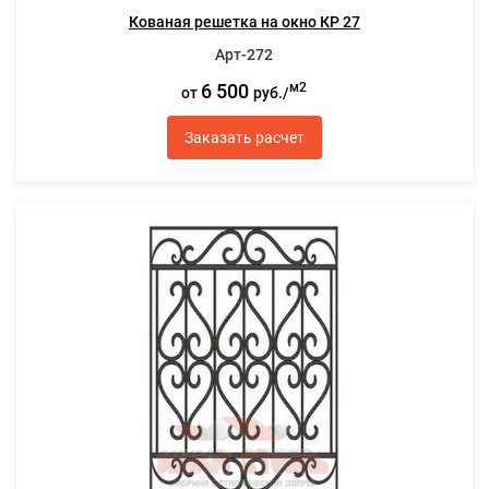
Кованая решетка на окно КР 27
Арт-272
6 500
м2
от
руб./
Заказать расчет