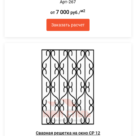
Арт-267
7 000
м2
от
руб./
Заказать расчет
Сварная решетка на окно СР 12