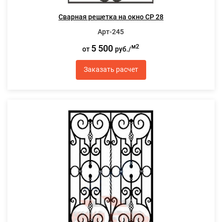
Сварная решетка на окно СР 28
Арт-245
5 500
м2
от
руб./
Заказать расчет