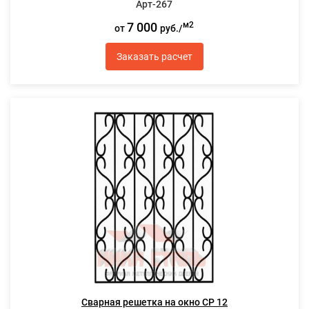
Арт-267
7 000
м2
от
руб./
Заказать расчет
Сварная решетка на окно СР 12