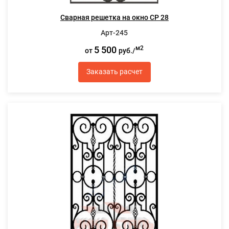
Сварная решетка на окно СР 28
Арт-245
5 500
м2
от
руб./
Заказать расчет