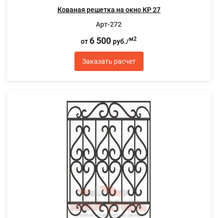
Кованая решетка на окно КР 27
Арт-272
6 500
м2
от
руб./
Заказать расчет