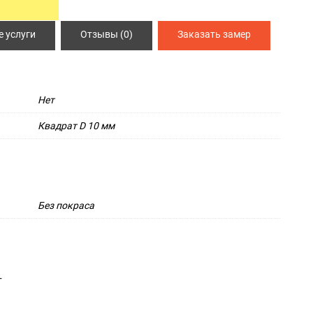
ИЯ
СПЕЦ ДВЕРИ
 услуги
Отзывы (0)
Заказать замер
Металлические двери 3 класса защиты
Двери КХН и КХНС
Нет
Квадрат D 10 мм
Без покраса
т