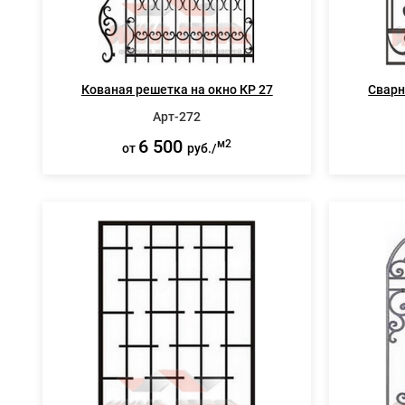
Кованая решетка на окно КР 27
Сварн
Арт-272
6 500
м2
от
руб./