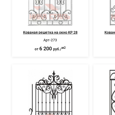
Кованая решетка на окно КР 28
Кован
Арт-273
6 200
м2
от
руб./