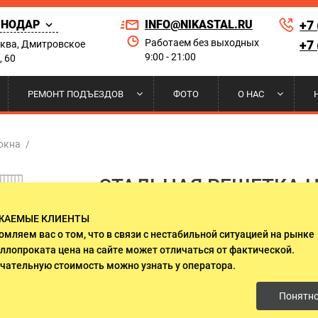
СНОДАР
INFO@NIKASTAL.RU
+7
Работаем без выходных
+7
сква, Дмитровское
9:00 - 21:00
, 60
Найти по сай
РЕМОНТ ПОДЪЕЗДОВ
ФОТО
О НАС
РНЫЕ
 НА КОНДИЦИОНЕР
ЫЕ ДВЕРИ
А И УСТАНОВКА
ПОРОШКОВОЕ НАПЫЛЕНИЕ
РЕШЕТКИ НА ОКНА
ДВЕРИ ДЛЯ ПРИКВАРТИРНЫХ
НАШИ КЛИЕНТЫ
 окна
/
ЛИФТОВЫХ ХОЛЛОВ
СТАЛЬНАЯ РЕШЕТКА Н
 ДВЕРИ
И НАД КРЫЛЬЦОМ
И ГАРАНТИИ
ДВЕРИ ИЗ МАССИВА ДЕРЕВА
СЕРТИФИКАТЫ
ХУДОЖЕСТВЕННОЙ КОВ
ЖАЕМЫЕ КЛИЕНТЫ
О СТЕКЛОМ И КОВКОЙ
ДВУСТВОРЧАТЫЕ ДВЕРИ
омляем вас о том, что в связи с нестабильной ситуацией на рынке
ллопроката цена на сайте может отличаться от фактической.
от 7 200 руб./
м2
ЛЯ ДАЧИ
ДВЕРИ ОЦИНКОВАННЫЕ
чательную стоимость можно узнать у оператора.
Понятн
 ЭЛЕКТРОЩИТОВУЮ
ДВЕРИ С ОСТЕКЛЕНИЕМ
Возврат за покупку до: 6500 руб.