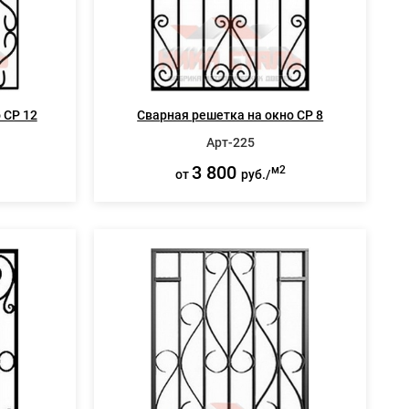
 СР 12
Сварная решетка на окно СР 8
Арт-225
3 800
м2
от
руб./