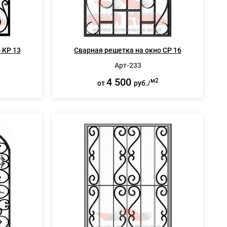
 КР 13
Сварная решетка на окно СР 16
Арт-233
4 500
м2
от
руб./