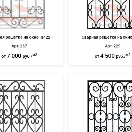
ая решетка на окно КР 22
Сварная решетка на окно
Арт-267
Арт-229
7 000
4 500
м2
м2
от
руб./
от
руб./