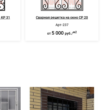
 КР 31
Сварная решетка на окно СР 20
Арт-237
5 000
м2
от
руб./