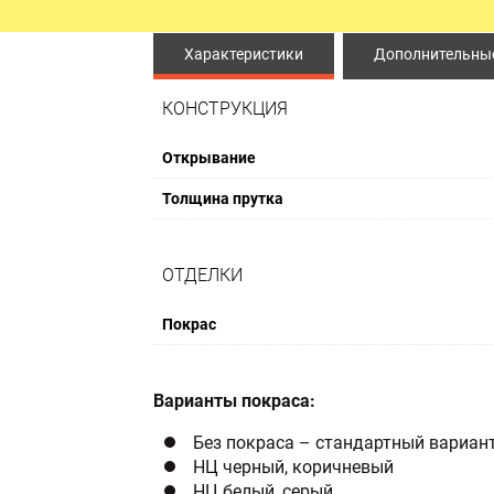
ЫЕ ДВЕРИ
ПРОТИВОПОЖАРНЫЕ ИЗДЕЛ
Характеристики
Дополнительные
Противопожарные двери
КОНСТРУКЦИЯ
Противопожарные люки
Открывание
Противопожарные ворота
Толщина прутка
ОТДЕЛКИ
Покрас
Варианты покраса:
Без покраса – стандартный вариан
НЦ черный, коричневый
НЦ белый, серый