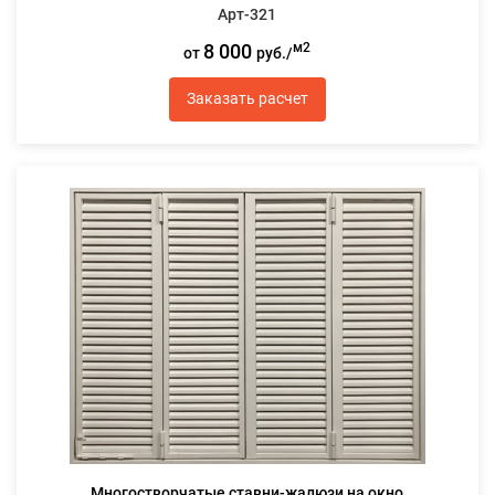
Арт-321
8 000
м2
от
руб./
Заказать расчет
Многостворчатые ставни-жалюзи на окно