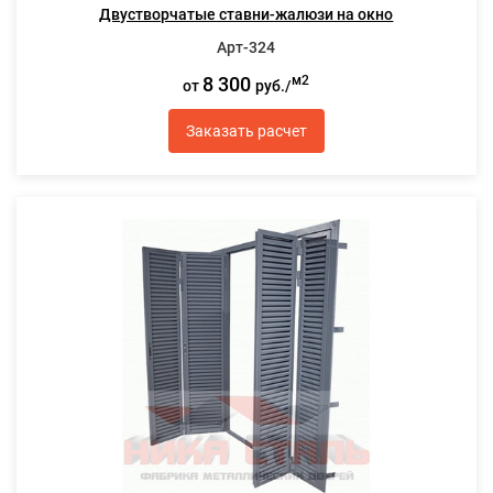
Двустворчатые ставни-жалюзи на окно
Арт-324
8 300
м2
от
руб./
Заказать расчет