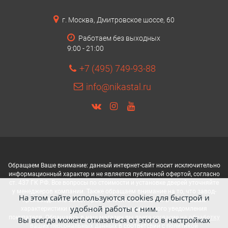
г. Москва, Дмитровское шоссе, 60
Работаем без выходных
9:00 - 21:00
+7 (495) 749-93-88
info@nikastal.ru
Обращаем Ваше внимание: данный интернет-сайт носит исключительно
информационный характер и не является публичной офертой, согласно
ст. 437 ГК РФ. Все вопросы по стоимости и установке дверей уточняйте
у менеджеров компании. Также обращаем внимание на то, что завод-
На этом сайте используются cookies для быстрой и
производитель имеет право вносить изменения в технические
удобной работы с ним.
характеристики продукции без предварительного уведомления
покупателя. Обращаясь в наш магазин вы даете
согласие на обработку
Вы всегда можете отказаться от этого в настройках
ваших персональных данных
в соответсвии с
политикой