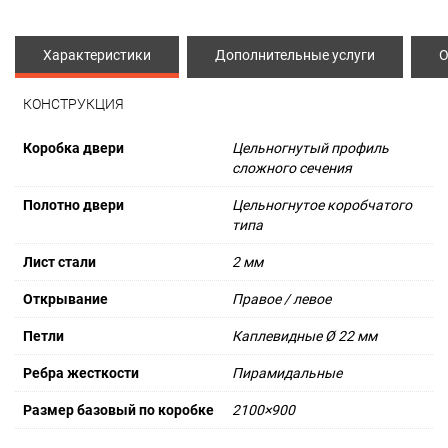
Характеристики
Дополнительные услуги
О
КОНСТРУКЦИЯ
Коробка двери
Цельногнутый профиль
сложного сечения
Полотно двери
Цельногнутое коробчатого
типа
Лист стали
2 мм
Открывание
Правое / левое
Петли
Каплевидные Ø 22 мм
Ребра жесткости
Пирамидальные
Размер базовый по коробке
2100×900