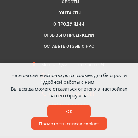
НОВОСТИ
КОНТАКТЫ
О ПРОДУКЦИИ
ОТЗЫВЫ О ПРОДУКЦИИ
ОСТАВЬТЕ ОТЗЫВ О НАС
г. Москва, Дмитровское шоссе, 60
На этом сайте используются cookies для быстрой и
Работаем без выходных
удобной работы с ним.
9:00 - 21:00
Вы всегда можете отказаться от этого в настройках
+7 (495) 749-93-88
вашего браузера.
info@nikastal.ru
OK
Посмотреть список cookies