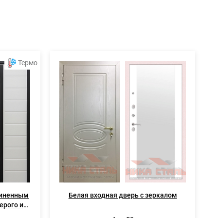
Термо
линенным
Белая входная дверь с зеркалом
ерого и