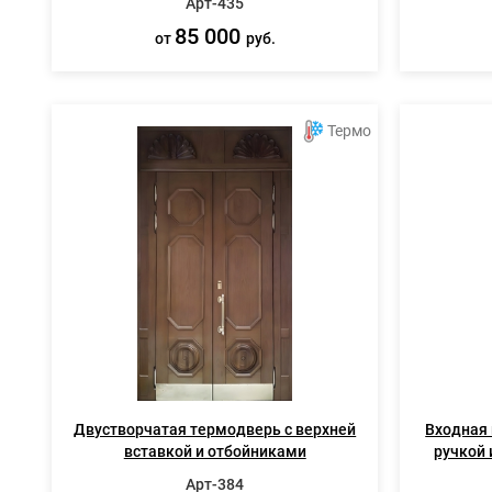
Арт-435
85 000
от
руб.
Термо
Двустворчатая термодверь с верхней
Входная 
вставкой и отбойниками
ручкой 
Арт-384