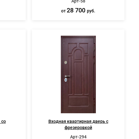
Арт-58
28 700
от
руб.
 со
Входная квартирная дверь с
фрезеровкой
Арт-294