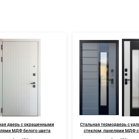
ная дверь с окрашенными
Стальная термодверь с уд
лями МДФ белого цвета
стеклом, панелями МДФ с
белого цвета