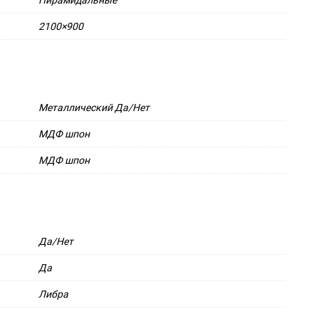
Пирамидальные
2100×900
Металлический Да/Нет
МДФ шпон
МДФ шпон
Да/Нет
Да
Либра