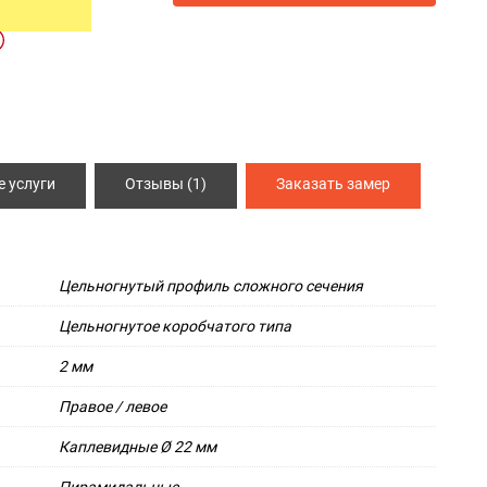
ИЯ
СПЕЦ ДВЕРИ
Металлические двери 3 класса защиты
Двери КХН и КХНС
 услуги
Отзывы (1)
Заказать замер
Цельногнутый профиль сложного сечения
Цельногнутое коробчатого типа
2 мм
Правое / левое
Каплевидные Ø 22 мм