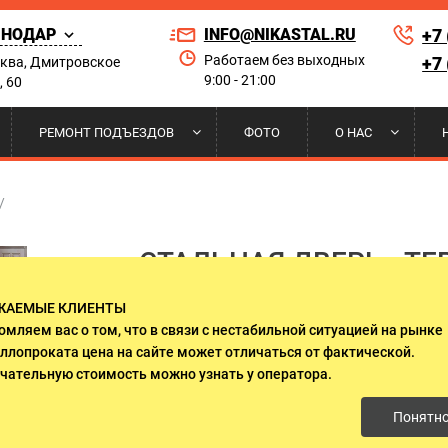
СНОДАР
INFO@NIKASTAL.RU
+7
Работаем без выходных
+7
сква, Дмитровское
9:00 - 21:00
, 60
Найти по сай
РЕМОНТ ПОДЪЕЗДОВ
ФОТО
О НАС
РНЫЕ
 НА КОНДИЦИОНЕР
ЫЕ ДВЕРИ
А И УСТАНОВКА
ПОРОШКОВОЕ НАПЫЛЕНИЕ
РЕШЕТКИ НА ОКНА
ДВЕРИ ДЛЯ ПРИКВАРТИРНЫХ
НАШИ КЛИЕНТЫ
/
ЛИФТОВЫХ ХОЛЛОВ
СТАЛЬНАЯ ДВЕРЬ «Т
 ДВЕРИ
И НАД КРЫЛЬЦОМ
И ГАРАНТИИ
ДВЕРИ ИЗ МАССИВА ДЕРЕВА
СЕРТИФИКАТЫ
РЕШЕТКОЙ И СТЕКЛОП
ЖАЕМЫЕ КЛИЕНТЫ
О СТЕКЛОМ И КОВКОЙ
ДВУСТВОРЧАТЫЕ ДВЕРИ
омляем вас о том, что в связи с нестабильной ситуацией на рынке
ллопроката цена на сайте может отличаться от фактической.
(1 отзыв клиента)
ЛЯ ДАЧИ
ДВЕРИ ОЦИНКОВАННЫЕ
чательную стоимость можно узнать у оператора.
Понятн
от 85 000 руб.
 ЭЛЕКТРОЩИТОВУЮ
ДВЕРИ С ОСТЕКЛЕНИЕМ