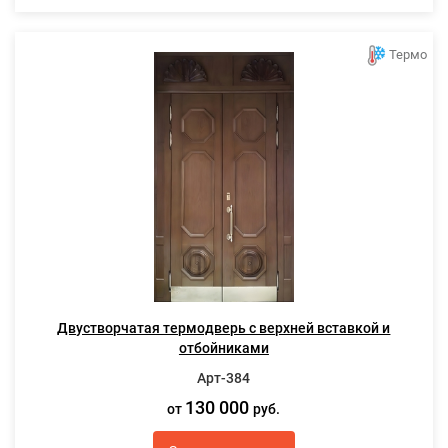
Термо
Двустворчатая термодверь с верхней вставкой и
отбойниками
Арт-384
130 000
от
руб.