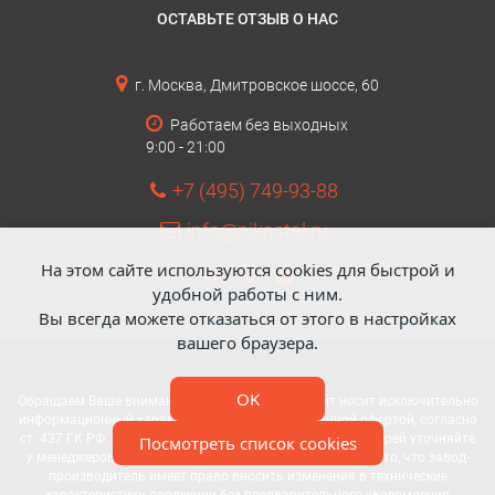
ОСТАВЬТЕ ОТЗЫВ О НАС
г. Москва, Дмитровское шоссе, 60
Работаем без выходных
9:00 - 21:00
+7 (495) 749-93-88
info@nikastal.ru
На этом сайте используются cookies для быстрой и
удобной работы с ним.
Вы всегда можете отказаться от этого в настройках
вашего браузера.
OK
Обращаем Ваше внимание: данный интернет-сайт носит исключительно
информационный характер и не является публичной офертой, согласно
ст. 437 ГК РФ. Все вопросы по стоимости и установке дверей уточняйте
Посмотреть список cookies
у менеджеров компании. Также обращаем внимание на то, что завод-
производитель имеет право вносить изменения в технические