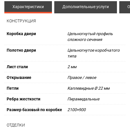
Характеристики
Дополнительные услуги
О
КОНСТРУКЦИЯ
Коробка двери
Цельногнутый профиль
сложного сечения
Полотно двери
Цельногнутое коробчатого
типа
Лист стали
2 мм
Открывание
Правое / левое
Петли
Каплевидные Ø 22 мм
Ребра жесткости
Пирамидальные
Размер базовый по коробке
2100×900
ОТДЕЛКИ