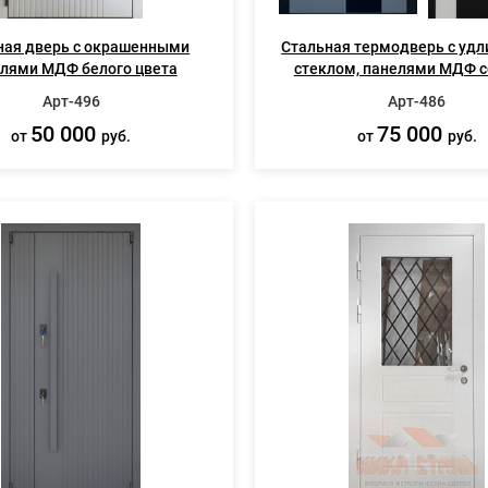
ная дверь с окрашенными
Стальная термодверь с уд
лями МДФ белого цвета
стеклом, панелями МДФ с
белого цвета
Арт-496
Арт-486
50 000
75 000
от
руб.
от
руб.