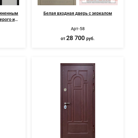
линенным
Белая входная дверь с зеркалом
ерого и
Арт-58
28 700
от
руб.