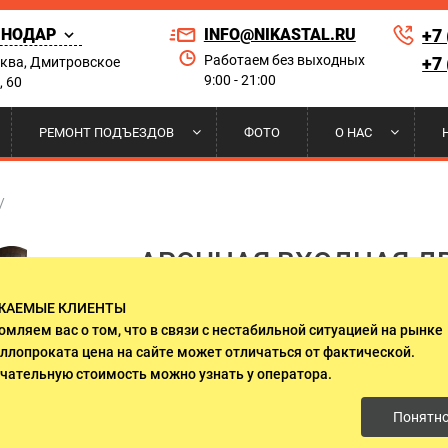
СНОДАР
INFO@NIKASTAL.RU
+7
Работаем без выходных
+7
сква, Дмитровское
9:00 - 21:00
, 60
Найти по сай
РЕМОНТ ПОДЪЕЗДОВ
ФОТО
О НАС
РНЫЕ
 НА КОНДИЦИОНЕР
ЫЕ ДВЕРИ
А И УСТАНОВКА
ПОРОШКОВОЕ НАПЫЛЕНИЕ
РЕШЕТКИ НА ОКНА
ДВЕРИ ДЛЯ ПРИКВАРТИРНЫХ
НАШИ КЛИЕНТЫ
/
ЛИФТОВЫХ ХОЛЛОВ
АРОЧНАЯ ВХОДНАЯ Д
 ДВЕРИ
И НАД КРЫЛЬЦОМ
И ГАРАНТИИ
ДВЕРИ ИЗ МАССИВА ДЕРЕВА
СЕРТИФИКАТЫ
ПАНЕЛЯМИ МДФ АРТ-
ЖАЕМЫЕ КЛИЕНТЫ
О СТЕКЛОМ И КОВКОЙ
ДВУСТВОРЧАТЫЕ ДВЕРИ
омляем вас о том, что в связи с нестабильной ситуацией на рынке
ллопроката цена на сайте может отличаться от фактической.
от 69 500 руб.
ЛЯ ДАЧИ
ДВЕРИ ОЦИНКОВАННЫЕ
чательную стоимость можно узнать у оператора.
Понятн
 ЭЛЕКТРОЩИТОВУЮ
ДВЕРИ С ОСТЕКЛЕНИЕМ
Возврат за покупку до: 6500 руб.