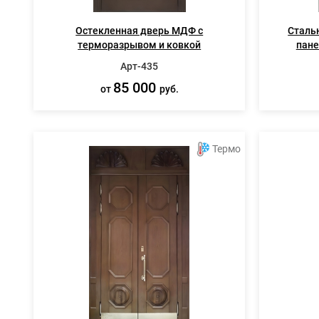
Остекленная дверь МДФ с
Сталь
терморазрывом и ковкой
пане
Арт-435
85 000
от
руб.
Термо