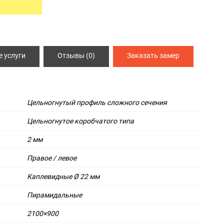
ИЯ
СПЕЦ ДВЕРИ
Металлические двери 3 класса защиты
 услуги
Отзывы (0)
Заказать замер
Двери КХН и КХНС
Цельногнутый профиль сложного сечения
Цельногнутое коробчатого типа
2 мм
Правое / левое
Каплевидные Ø 22 мм
Пирамидальные
2100×900